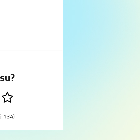
tsu?
ů: 134)