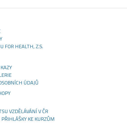
E
Y
 FOR HEALTH, Z.S.
UKAZY
LERIE
OSOBNÍCH ÚDAJŮ
HOPY
TSU VZDĚLÁVÁNÍ V ČR
 PŘIHLÁŠKY KE KURZŮM