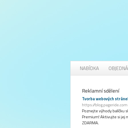
NABÍDKA
OBJEDNÁ
Reklamní sdělení
Tvorba webových stráne
https://blog.pageride.com
Poznejte výhody balíčku s
Premium! Aktivujte si jej 
ZDARMA.