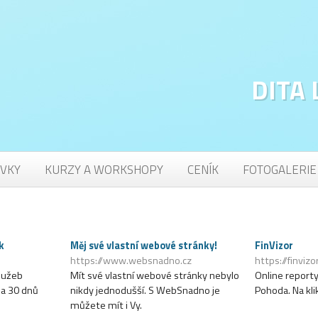
DITA
VKY
KURZY A WORKSHOPY
CENÍK
FOTOGALERIE
k
Měj své vlastní webové stránky!
FinVizor
https://www.websnadno.cz
https://finvizo
lužeb
Mít své vlastní webové stránky nebylo
Online report
na 30 dnů
nikdy jednodušší. S WebSnadno je
Pohoda. Na klik
můžete mít i Vy.