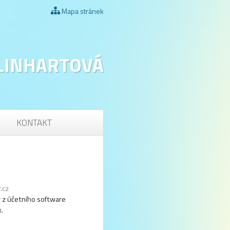
Mapa stránek
 LINHARTOVÁ
KONTAKT
r.cz
y z účetního software
.