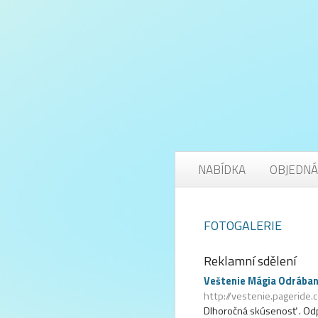
NABÍDKA
OBJEDNÁ
FOTOGALERIE
Reklamní sdělení
Veštenie Mágia Odrában
http://vestenie.pageride
Dlhoročná skúsenosť . O