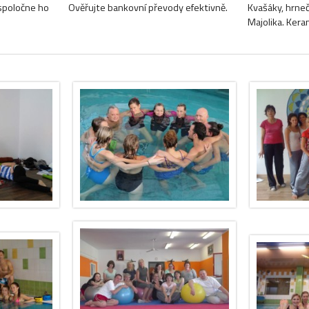
spoločne ho
Ověřujte bankovní převody efektivně.
Kvašáky, hrneč
Majolika. Kera