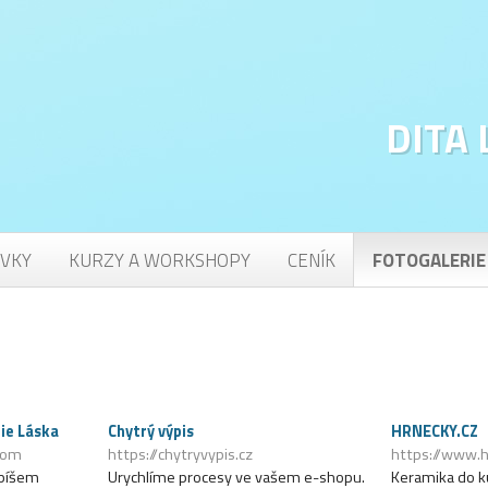
DITA
VKY
KURZY A WORKSHOPY
CENÍK
FOTOGALERIE
ie Láska
Chytrý výpis
HRNECKY.CZ
.com
https://chytryvypis.cz
https://www.h
dpíšem
Urychlíme procesy ve vašem e-shopu.
Keramika do k