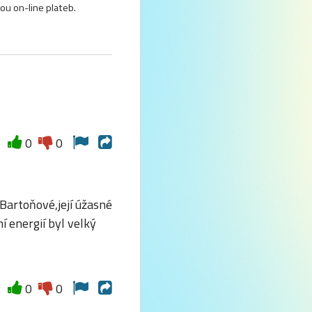
ou on-line plateb.
0
0
 Bartoňové,její úžasné
í energií byl velký
0
0