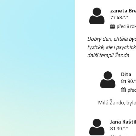
zaneta Br
77.48.*.*
před 8 ro
Dobrý den, chtěla by
fyzické, ale i psychi
další terapii Žanda
Dita
81.90.*
před
Milá Žando, byla 
Jana Kašti
81.90.*.*