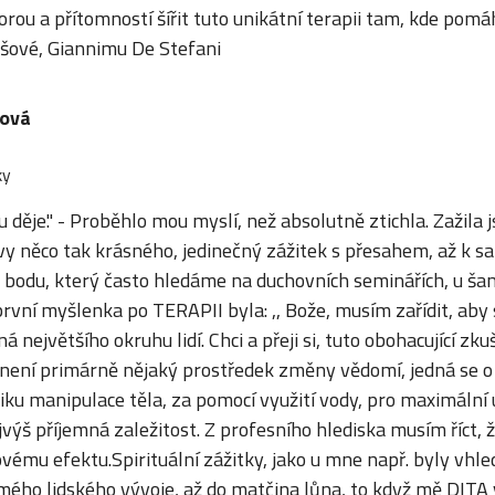
orou a přítomností šířit tuto unikátní terapii tam, kde pomá
šové, Giannimu De Stefani
ová
ky
ou děje." - Proběhlo mou myslí, než absolutně ztichla. Zažil
y něco tak krásného, jedinečný zážitek s přesahem, až k 
 bodu, který často hledáme na duchovních seminářích, u šam
 první myšlenka po TERAPII byla: ,, Bože, musím zařídit, ab
 největšího okruhu lidí. Chci a přeji si, tuto obohacující zk
ní primárně nějaký prostředek změny vědomí, jedná se o
ku manipulace těla, za pomocí využití vody, pro maximální
výš příjemná zaležitost. Z profesního hlediska musím říct, 
ovému efektu.Spirituální zážitky, jako u mne např. byly vhl
mého lidského vývoje, až do matčina lůna, to když mě DITA 