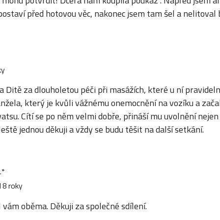
o mohu potvrdit! Dcera nám koupila poukaz . Napřed jsem a
ostaví před hotovou věc, nakonec jsem tam šel a nelitoval 
ky
Ditě za dlouholetou péči při masážích, které u ní pravideln
anžela, který je kvůli vážnému onemocnění na vozíku a zač
atsu. Cítí se po něm velmi dobře, přináší mu uvolnění nejen f
Ještě jednou děkuji a vždy se budu těšit na další setkání.
.*
 8 roky
il vám oběma. Děkuji za společné sdílení.