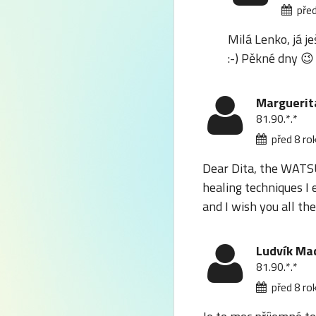
před
Milá Lenko, já j
:-) Pěkné dny
😉
Marguerit
81.90.*.*
před 8 ro
Dear Dita, the WATSU
healing techniques I 
and I wish you all the
Ludvík Ma
81.90.*.*
před 8 ro