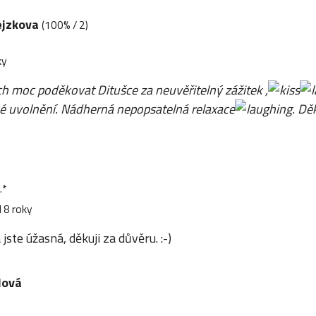
ejzkova
(100% / 2)
ky
ch moc poděkovat Ditušce za neuvěřitelný zážitek ,
cké uvolnění. Nádherná nepopsatelná relaxace
. Dě
.*
 8 roky
jste úžasná, děkuji za důvěru. :-)
lová