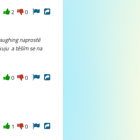
2
0
naprosté
kuju a těším se na
0
0
1
0