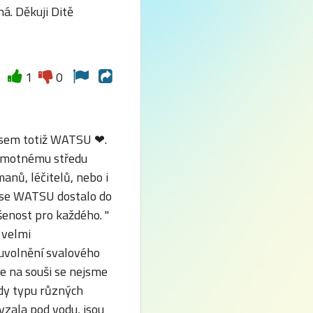
há. Děkuji Ditě
1
0
a jsem totiž WATSU
❤.
samotnému středu
anů, léčitelů, nebo i
y se WATSU dostalo do
ušenost pro každého. "
 velmi
 uvolnění svalového
že na souši se nejsme
edy typu různých
vzala pod vodu, jsou