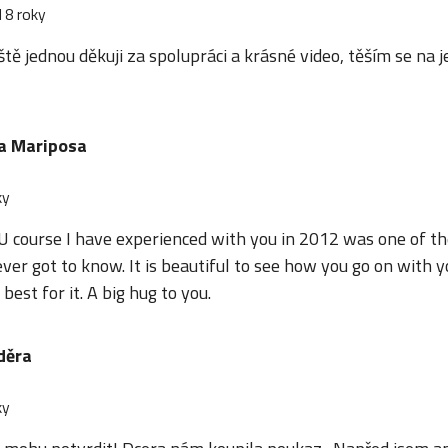
 8 roky
eště jednou děkuji za spolupráci a krásné video, těším se na 
a Mariposa
ky
 course I have experienced with you in 2012 was one of t
ever got to know. It is beautiful to see how you go on with
 best for it. A big hug to you.
děra
ky