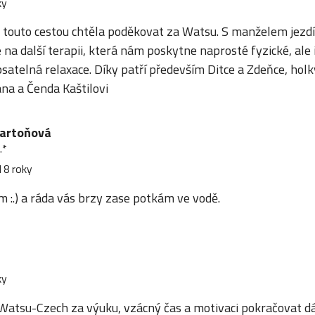
ky
 touto cestou chtěla poděkovat za Watsu. S manželem jezdí
 na další terapii, která nám poskytne naprosté fyzické, ale 
satelná relaxace. Díky patří především Ditce a Zdeňce, holk
na a Čenda Kaštilovi
Bartoňová
.*
 8 roky
m :.) a ráda vás brzy zase potkám ve vodě.
ky
Watsu-Czech za výuku, vzácný čas a motivaci pokračovat dá