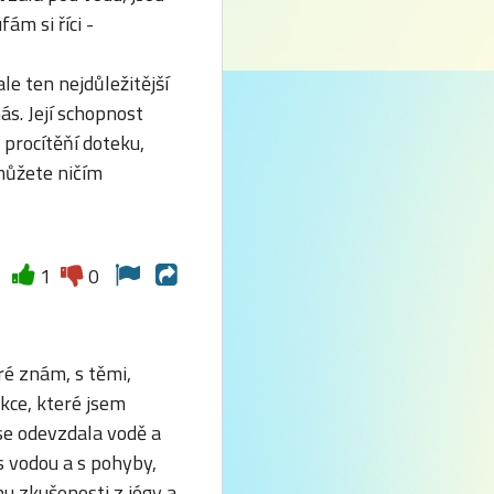
ám si říci -
le ten nejdůležitější
ás. Její schopnost
 procítěňí doteku,
 můžete ničím
1
0
ré znám, s těmi,
ukce, které jsem
 se odevzdala vodě a
s vodou a s pohyby,
hu zkušenosti z jógy a