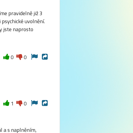
me pravidelně již 3
i psychické uvolnění.
y jste naprosto
0
0
1
0
l a s naplněním,