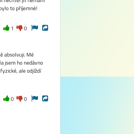
ni nechtěl jít nemám
bylo to příjemné!
1
0
ě absolvuji. Mé
ala jsem ho nedávno
yzické, ale odjíždí
0
0