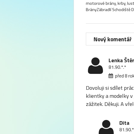
motorové brány, krby, lust
BrányZábradlí Schodiště 
Lenka Ště
81.90.*.*
před 8 ro
Dovoluji si sdílet pr
klientky a modelky v 
zážitek. Děkuji. A vře
Dita
81.90.*