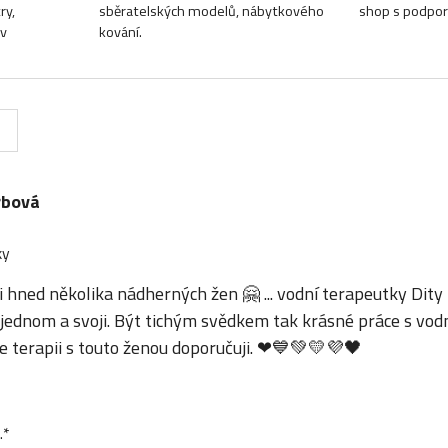
ry,
sběratelských modelů, nábytkového
shop s podpor
Dv
kování.
rbová
ky
áci hned několika nádherných žen
🤗 ... vodní terapeutky Dity
jednom a svoji. Být tichým svědkem tak krásné práce s vodn
le terapii s touto ženou doporučuji.
❤
💙
💚
💛
💜
🖤
.*