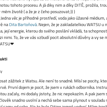
tou tohoto procesu. A já diky nim a díky DITĚ, prožila, trouf
 mém životě ( a že je z čeho posuzovat;)) )
 Jedna věc je příhodné prostředí, voda jako úžasné médium, a
vě na
Dita Bartoňová
. Nejen, že je zakladatelkou WATSU u n
a, její energie, kterou do svého poslání vkládá, ta schopnost
 nimi. To, že ve vás vzbudí pocit absolutní důvěry a vy se
.WATSU
❤
ukti
ky
at zážitek z Watsu. Ale není to snadné. Mísí se pocity, kte
rvé. První dojem je pocit, že jsem v rukách odborníka. Instr
itou začaly, mi dodaly jistoty, že nic nepokazím. A pak jsem
 člověk snadno uvolní a nechá sebe sama plynout v souladu 
jí samy od sebe. Ale to bylo Ditino jemné vedení. Mám troc