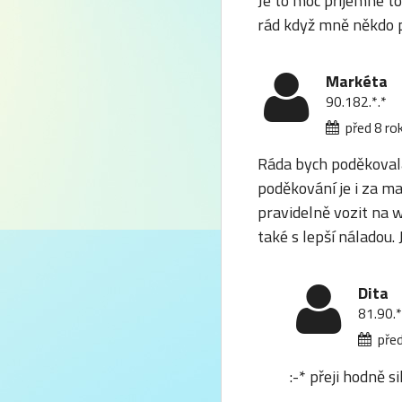
Je to moc příjemné t
rád když mně někdo p
Markéta
90.182.*.*
před 8 ro
Ráda bych poděkovala 
poděkování je i za m
pravidelně vozit na w
také s lepší náladou. 
Dita
81.90.*
před
:-* přeji hodně s