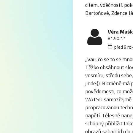
citem, vděčností, pok
Bartoňové, Zdence Já
Věra Mašk
81.90.*.*
před 9 ro
,,Vau, co se to se mn
Těžko obsáhnout slov
vesmíru, středu sebe,
jinde:))..Nicméně má
povědomosti, co možná
WATSU samozřejmě ne
propracovanou techni
napětí. Tělesně nanej
schopný přiblížit tak
obrazů sahajicích do 