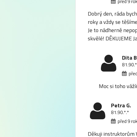
před 9 ro
Dobrý den, ráda bych
roky a vždy se těšíme
Je to nádherně nepop
skvělé! DĚKUJEME Ja
Dita 
81.90.*
před
Moc si toho váží
Petra G.
81.90.*.*
před 9 ro
Děkuji instruktorům 