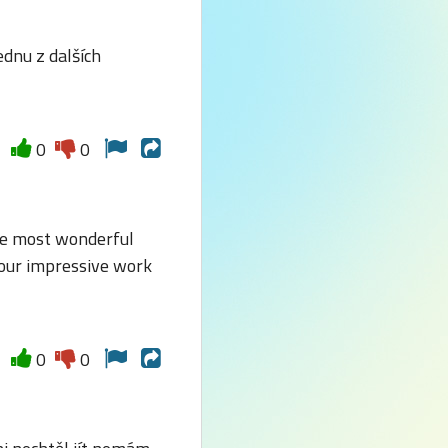
jednu z dalších
0
0
he most wonderful
 your impressive work
0
0