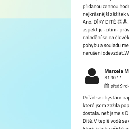
přidanou cennou hodno
nejkrásnější zážitek v
Ano, DÍKY DITĚ
👏
🔝.
aspekt je -cítím- prá
naladění se na člověk
pohybu a souladu mezi
nerušeni odevzdat.
Marcela M
81.90.*.*
před 9 ro
Pořád se chystám naps
které jsem zažila pop
dostala, než jsme s D
Ditě. V teplé vodě se
které jakoby přicháze