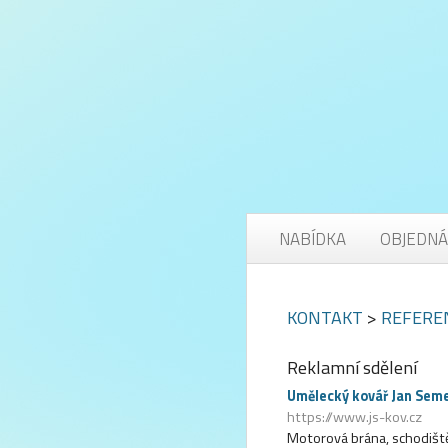
NABÍDKA
OBJEDNÁ
KONTAKT
>
REFERE
Reklamní sdělení
Umělecký kovář Jan Sem
https://www.js-kov.cz
Motorová brána, schodiště