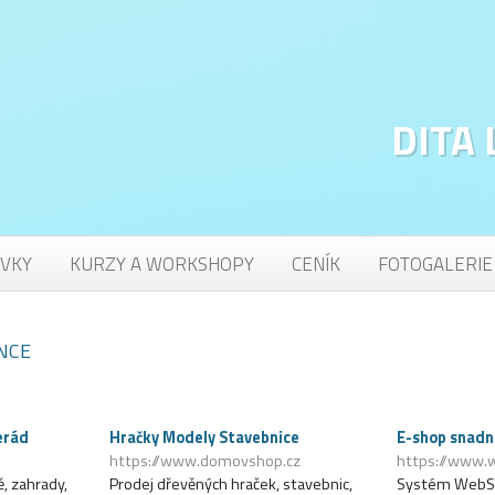
DITA
VKY
KURZY A WORKSHOPY
CENÍK
FOTOGALERIE
NCE
erád
Hračky Modely Stavebnice
E-shop snadn
https://www.domovshop.cz
https://www.
, zahrady,
Prodej dřevěných hraček, stavebnic,
Systém WebSn