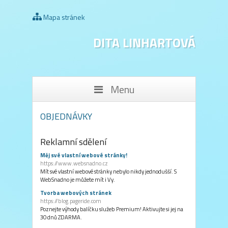
Mapa stránek
DITA LINHARTOVÁ
Menu
OBJEDNÁVKY
Reklamní sdělení
Měj své vlastní webové stránky!
https://www.websnadno.cz
Mít své vlastní webové stránky nebylo nikdy jednodušší. S
WebSnadno je můžete mít i Vy.
Tvorba webových stránek
https://blog.pageride.com
Poznejte výhody balíčku služeb Premium! Aktivujte si jej na
30 dnů ZDARMA.