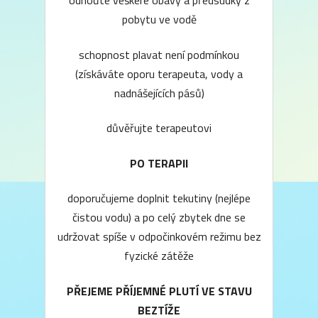
odhoďte veškeré obavy a předsudky z
pobytu ve vodě
schopnost plavat není podmínkou
(získáváte oporu terapeuta, vody a
nadnášejících pásů)
důvěřujte terapeutovi
PO TERAPII
doporučujeme doplnit tekutiny (nejlépe
čistou vodu) a po celý zbytek dne se
udržovat spíše v odpočinkovém režimu bez
fyzické zátěže
PŘEJEME PŘÍJEMNÉ PLUTÍ VE STAVU
BEZTÍŽE